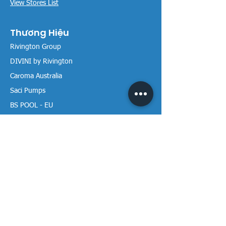
View Stores List
Thương Hiệu
Rivington Group
DIVINI by Rivington
Caroma Australia
Saci Pumps
BS POOL - EU
DAVEY Pumps
Waterco Australia
Thông tin
Giới thiệu chúng tôi
Liên hệ / Tìm chúng tôi
Chính sách Trả hàng
Chính sách Bảo mật