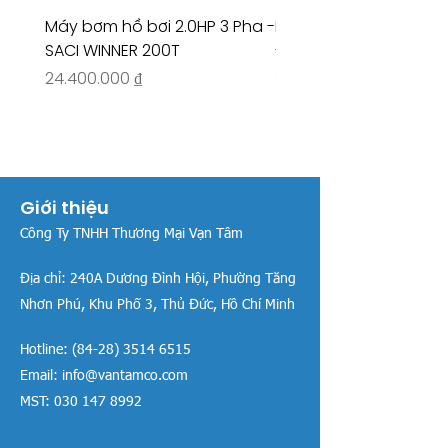
Máy bơm hồ bơi 2.0HP 3 Pha -
Máy bơm hồ bơi 4.5HP
SACI WINNER 200T
- RIVINGTON 30708
Giá
Giá
24.400.000 ₫
26.515.000 ₫
Giới thiệu
Công Ty TNHH Thương Mại Vạn Tâm
Địa chỉ:
240A Dương Đình Hội, Phường Tăng
Nhơn Phú, Khu Phố 3, Thủ Đức, Hồ Chí Minh
Hotline:
(84-28) 3514 6515
Email:
info@vantamco.com
MST:
030 147 8992