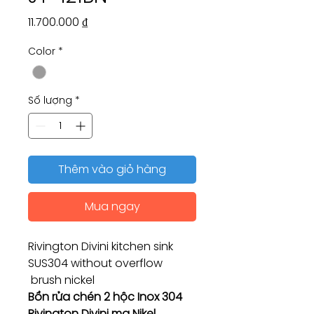
Giá
11.700.000 ₫
Color
*
Số lượng
*
Thêm vào giỏ hàng
Mua ngay
Rivington Divini kitchen sink
SUS304 without overflow
brush nickel
Bồn rửa chén 2 hộc Inox 304
Rivington Divini mạ Nikel