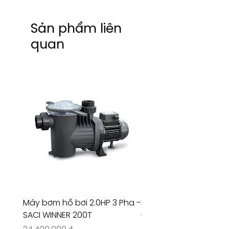
Sản phẩm liên
quan
Máy bơm hồ bơi 2.0HP 3 Pha -
Máy bơm hồ bơi 4.5HP
SACI WINNER 200T
- RIVINGTON 30708
Giá
Giá