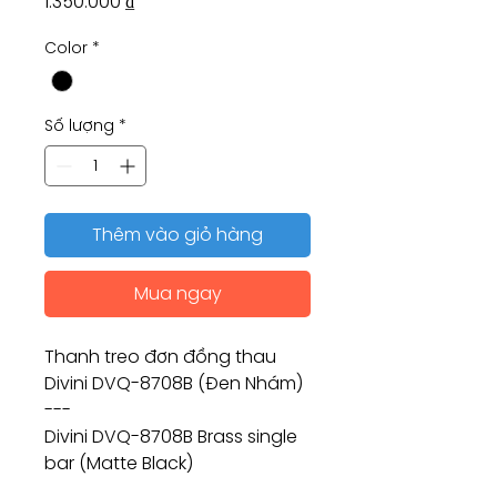
Giá
1.350.000 ₫
Color
*
Số lượng
*
Thêm vào giỏ hàng
Mua ngay
Thanh treo đơn đồng thau
Divini DVQ-8708B (Đen Nhám)
---
Divini DVQ-8708B Brass single
bar (Matte Black)