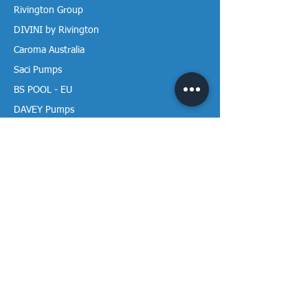
Rivington Group
DIVINI by Rivington
Caroma Australia
Saci Pumps
BS POOL - EU
DAVEY Pumps
Waterco Australia
Thông tin
Giới thiệu chúng tôi
Liên hệ / Tìm chúng tôi
Chính sách Trả hàng
Chính sách Bảo mật
Chính sách Bảo hành
Thanh toán & Giao hàng
Thư viện tài liệu