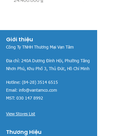
24.400.000 ₫
26.515.000 ₫
Giới thiệu
Công Ty TNHH Thương Mại Vạn Tâm
Địa chỉ:
240A Dương Đình Hội, Phường Tăng
Nhơn Phú, Khu Phố 3, Thủ Đức, Hồ Chí Minh
Hotline:
(84-28) 3514 6515
Email:
info@vantamco.com
MST:
030 147 8992
View Stores List
Thương Hiệu