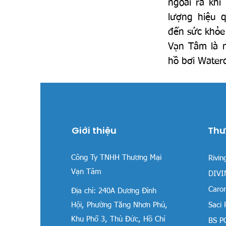
ngoài ra khi
lượng hiệu 
đến sức khỏe
Vạn Tâm là n
hồ bơi Waterc
Giới thiệu
Thư
Công Ty TNHH Thương Mại
Rivin
Vạn Tâm
DIVIN
Carom
Địa chỉ:
240A Dương Đình
Hội, Phường Tăng Nhơn Phú,
Saci
Khu Phố 3, Thủ Đức, Hồ Chí
BS P