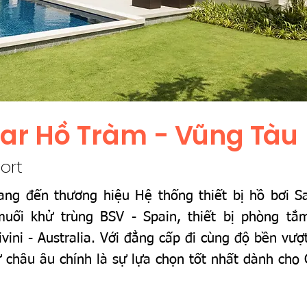
ar Hồ Tràm - Vũng Tàu
sort
g đến thương hiệu Hệ thống thiết bị hồ bơi Sa
uối khử trùng BSV - Spain, thiết bị phòng tắ
ivini - Australia. Với đẳng cấp đi cùng độ bền vượt
 châu âu chính là sự lựa chọn tốt nhất dành ch