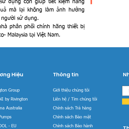
 sử dụng còn giúp tiết kiệm năng
quả mà lại không làm ảnh hưởng
 người sử dụng.
hà phân phối chính hãng thiết bị
o- Malaysia tại Việt Nam.
ơng Hiệu
Thông tin
Nh
gton Group
Giới thiệu chúng tôi
I by Rivington
Liên hệ / Tìm chúng tôi
a Australia
Chính sách Trả hàng
 Pumps
Chính sách Bảo mật
OOL - EU
Chính sách Bảo hành
T