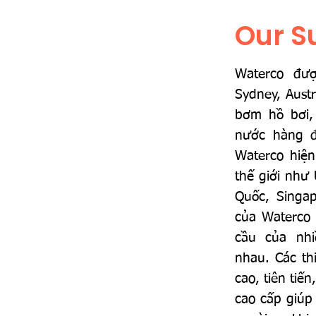
Our S
Waterco đư
Sydney, Aust
bơm hồ bơi, 
nước hàng đ
Waterco hiện
thế giới như
Quốc, Singa
của Waterco
cầu của nh
nhau. Các th
cao, tiên tiến
cao cấp giúp 