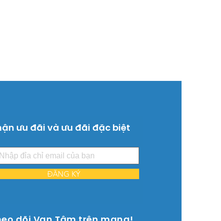
ận ưu đãi và ưu đãi đặc biệt
ĐĂNG KÝ
heo dõi Vạn Tâm trên mạng!