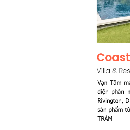
Coast
Villa & Re
Vạn Tâm man
điện phân m
Rivington, D
sản phẩm từ
TRÀM