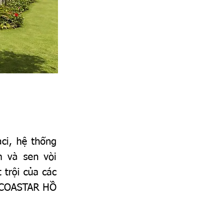
ci, hệ thống
m và sen vòi
 trội của các
o COASTAR HỒ