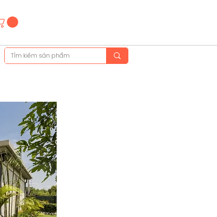
Hotline
(+84)28 3514 6515
(+84)89 665 5454