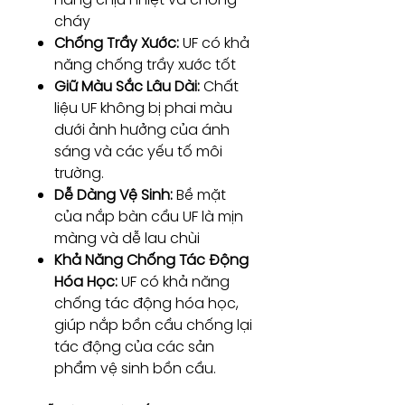
cháy
Chống Trầy Xước:
UF có khả
năng chống trầy xước tốt
Giữ Màu Sắc Lâu Dài:
Chất
liệu UF không bị phai màu
dưới ảnh hưởng của ánh
sáng và các yếu tố môi
trường.
Dễ Dàng Vệ Sinh:
Bề mặt
của nắp bàn cầu UF là mịn
màng và dễ lau chùi
Khả Năng Chống Tác Động
Hóa Học:
UF có khả năng
chống tác động hóa học,
giúp nắp bồn cầu chống lại
tác động của các sản
phẩm vệ sinh bồn cầu.