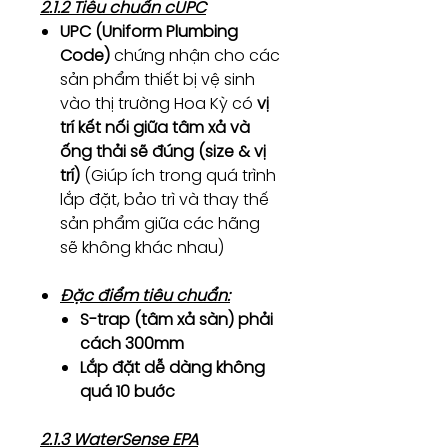
2.1.2 Tiêu chuẩn cUPC
UPC (Uniform Plumbing
Code)
chứng nhận cho các
sản phẩm thiết bị vệ sinh
vào thị trường Hoa Kỳ có
vị
trí kết nối giữa tâm xả và
ống thải sẽ đúng (size & vị
trí)
(Giúp ích trong quá trình
lắp đặt, bảo trì và thay thế
sản phẩm giữa các hãng
sẽ không khác nhau)
Đặc điểm tiêu chuẩn:
S-trap (tâm xả sàn) phải
cách 300mm
Lắp đặt dễ dàng không
quá 10 bước
2.1.3 WaterSense EPA