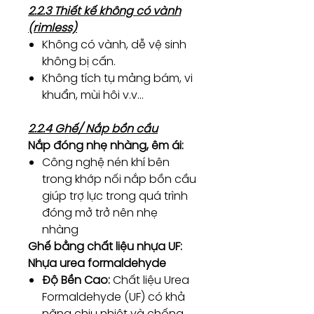
2.2.3 Thiết kế không có vành
(rimless)
Không có vành, dễ vệ sinh
không bị cấn.
Không tích tụ mảng bám, vi
khuẩn, mùi hôi v.v…
2.2.4 Ghế/ Nắp bồn cầu
Nắp đóng nhẹ nhàng, êm ái:
Công nghệ nén khí bên
trong khớp nối nắp bồn cầu
giúp trợ lực trong quá trình
đóng mở trở nên nhẹ
nhàng
Ghế bằng chất liệu nhựa UF:
Nhựa urea formaldehyde
Độ Bền Cao:
Chất liệu Urea
Formaldehyde (UF) có khả
năng chịu nhiệt và chống