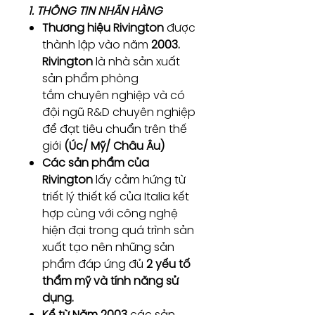
1. THÔNG TIN NHÃN HÀNG
Thương hiệu Rivington
được
thành lập vào năm
2003.
Rivington
là nhà sản xuất
sản phẩm phòng
tắm chuyên nghiệp và có
đội ngũ R&D chuyên nghiệp
để đạt tiêu chuẩn trên thế
giới
(Úc/ Mỹ/ Châu Âu)
Các sản phẩm của
Rivington
lấy cảm hứng từ
triết lý thiết kế của Italia kết
hợp cùng với công nghệ
hiện đại trong quá trình sản
xuất tạo nên những sản
phẩm đáp ứng đủ
2 yếu tố
thẩm mỹ và tính năng sử
dụng.
Kể từ Năm 2003
các sản