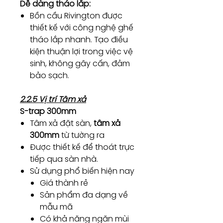
Dễ dàng tháo lắp:
Bồn cầu Rivington được
thiết kế với công nghệ ghế
tháo lắp nhanh. Tạo điều
kiện thuận lợi trong việc vệ
sinh, không gây cấn, đảm
bảo sạch.
2.2.5 Vị trí Tâm xả
S-trap 300mm
Tâm xả đặt sàn,
tâm xả
300mm
từ tường ra
Được thiết kế để thoát trực
tiếp qua sàn nhà.
Sử dụng phổ biến hiện nay
Giá thành rẻ
Sản phẩm đa dạng về
mẫu mã
Có khả năng ngăn mùi