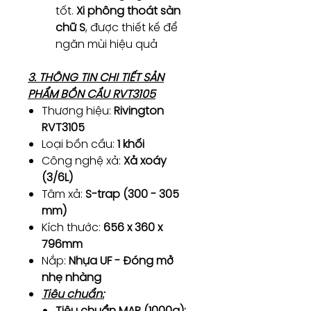
tốt.
Xi phông thoát sàn
chữ S
, được thiết kế để
ngăn mùi hiệu quả
3. THÔNG TIN CHI TIẾT SẢN
PHẨM BỒN CẦU RVT3105
Thương hiệu:
Rivington
RVT3105
Loại bồn cầu:
1 khối
Công nghệ xả:
Xả xoáy
(3/6L)
Tâm xả:
S-trap (300 - 305
mm)
Kích thước:
656 x 360 x
796mm
Nắp:
Nhựa UF - Đóng mở
nhẹ nhàng
Tiêu chuẩn:
Tiêu chuẩn MAP (1000g):