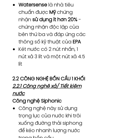
Watersense
là nhà tiêu
chuẩn được
Mỹ
chứng
nhận
sử dụng ít hơn 20%
-
chứng nhận độc lập của
bên thứ ba và đáp ứng các
thông số kỹ thuật của
EPA
Két nước có 2 nút nhấn, 1
nút xả 3 lít và một nút xả 4.5
lít
2.2 CÔNG NGHỆ BỒN CẦU 1 KHỐI
2.2.1 Công nghệ xả/ Tiết kiệm
nước
Công nghệ Siphonic
Công nghệ này sử dụng
trọng lực của nước khi trôi
xuống đường thải siphong
để kéo nhanh lượng nước
trong bồn cầu.