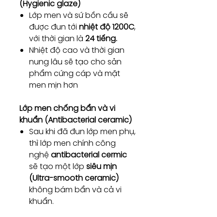
(Hygienic glaze)
Lớp men và sứ bồn cầu sẽ
được đun tới
nhiệt độ 1200C
,
với thời gian là
24 tiếng.
Nhiệt độ cao và thời gian
nung lâu sẽ tạo cho sản
phẩm cứng cáp và mặt
men mịn hơn
Lớp men chống bẩn và vi
khuẩn (Antibacterial ceramic)
Sau khi đã đun lớp men phụ,
thì lớp men chính công
nghệ
antibacterial cermic
sẽ tạo một lớp
siêu mịn
(Ultra-smooth ceramic)
không bám bẩn và cả vi
khuẩn.