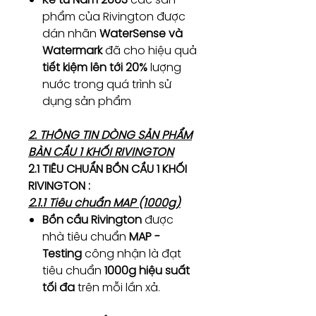
phẩm của Rivington được
dán nhãn
WaterSense và
Watermark
đã cho hiệu quả
tiết kiệm lên tới 20%
lượng
nước trong quá trình sử
dụng sản phẩm
2. THÔNG TIN DÒNG SẢN PHẨM
BÀN CẦU 1 KHỐI RIVINGTON
2.1 TIÊU CHUẨN BỒN CẦU 1 KHỐI
RIVINGTON :
2.1.1 Tiêu chuẩn MAP (1000g)
Bồn cầu Rivington
được
nhà tiêu chuẩn
MAP -
Testing
công nhận là đạt
tiêu chuẩn
1000g hiệu suất
tối đa
trên mỗi lần xả.