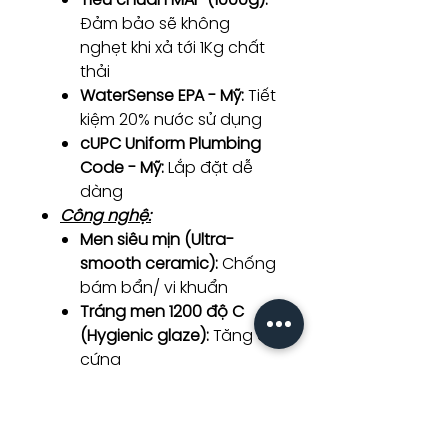
Đảm bảo sẽ không
nghẹt khi xả tới 1Kg chất
thải
WaterSense EPA - Mỹ:
Tiết
kiệm 20% nước sử dụng
cUPC Uniform Plumbing
Code - Mỹ:
Lắp đặt dễ
dàng
Công nghệ:
Men siêu mịn (Ultra-
smooth ceramic):
Chống
bám bẩn/ vi khuẩn
Tráng men 1200 độ C
(Hygienic glaze):
Tăng độ
cứng
Công nghệ Siphonic:
Hỗ
trợ xả thải
Thiết kế không vành:
Dễ