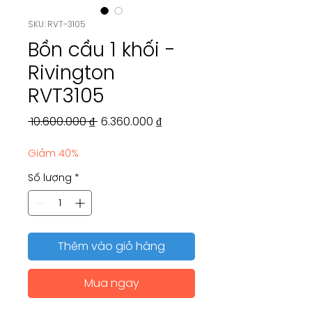
SKU: RVT-3105
Bồn cầu 1 khối -
Rivington
RVT3105
Giá
Giá
 10.600.000 ₫ 
6.360.000 ₫
thông
bán
Giảm 40%
thường
rẻ
Số lượng
*
Thêm vào giỏ hàng
Mua ngay