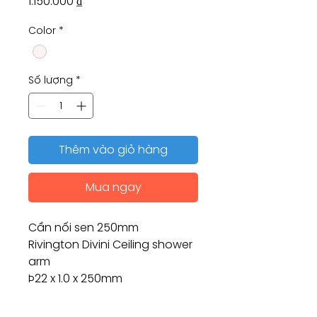
Giá
1.150.000 ₫
Color
*
Số lượng
*
Thêm vào giỏ hàng
Mua ngay
Cần nối sen 250mm
Rivington Divini Ceiling shower
arm
Þ22 x 1.0 x 250mm