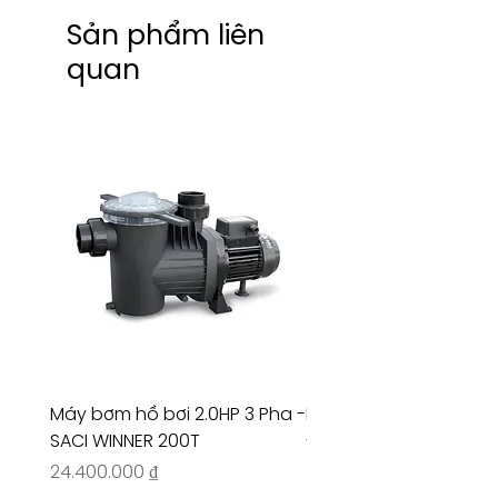
Sản phẩm liên
quan
Máy bơm hồ bơi 2.0HP 3 Pha -
Máy bơm hồ bơi 4.5HP
SACI WINNER 200T
- RIVINGTON 30708
Giá
Giá
24.400.000 ₫
26.515.000 ₫