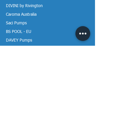
DIVINI by Rivington
Caroma Australia
Saci Pumps
BS POOL - EU
DAVEY Pumps
Waterco Australia
Thông tin
Giới thiệu chúng tôi
Liên hệ / Tìm chúng tôi
Chính sách Trả hàng
Chính sách Bảo mật
Chính sách Bảo hành
Thanh toán & Giao hàng
Thư viện tài liệu
Theo dõi Vạn Tâm trên mạng!