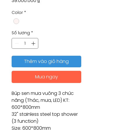
Giá
39.000.000 ₫
Color
*
Số lượng
*
Thêm vào giỏ hàng
Mua ngay
Búp sen mưa vuông 3 chức
năng (Thác, mưa, LED) KT:
600*800mm
32" stainless steel top shower
(3 function)
Size: 600*800mm