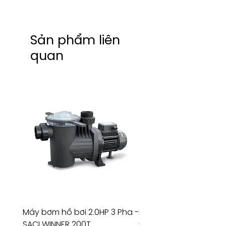
Sản phẩm liên
quan
Máy bơm hồ bơi 2.0HP 3 Pha -
Máy bơm hồ bơi 4.5HP
SACI WINNER 200T
- RIVINGTON 30708