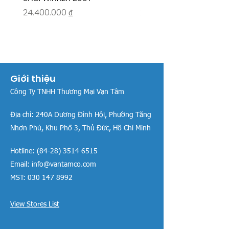
Giá
Giá
24.400.000 ₫
26.515.000 ₫
Giới thiệu
Công Ty TNHH Thương Mại Vạn Tâm
Địa chỉ:
240A Dương Đình Hội, Phường Tăng
Nhơn Phú, Khu Phố 3, Thủ Đức, Hồ Chí Minh
Hotline:
(84-28) 3514 6515
Email:
info@vantamco.com
MST:
030 147 8992
View Stores List