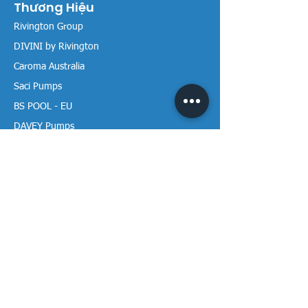
Thương Hiệu
Rivington Group
DIVINI by Rivington
Caroma Australia
Saci Pumps
BS POOL - EU
DAVEY Pumps
Waterco Australia
Thông tin
Giới thiệu chúng tôi
Liên hệ / Tìm chúng tôi
Chính sách Trả hàng
Chính sách Bảo mật
Chính sách Bảo hành
Thanh toán & Giao hàng