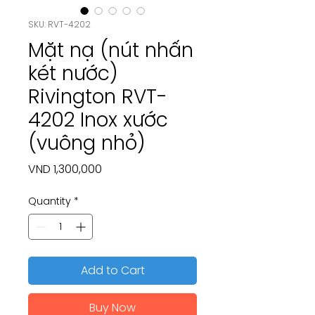
SKU: RVT-4202
Mặt nạ (nút nhấn
két nước)
Rivington RVT-
4202 Inox xước
(vuông nhỏ)
Price
VND 1,300,000
Quantity
*
Add to Cart
Buy Now