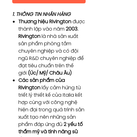
1. THÔNG TIN NHÃN HÀNG
Thương hiệu Rivington
được
thành lập vào năm
2003.
Rivington
là nhà sản xuất
sản phẩm phòng tắm
chuyên nghiệp và có đội
ngũ R&D chuyên nghiệp để
đạt tiêu chuẩn trên thế
giới
(Úc/ Mỹ/ Châu Âu)
Các sản phẩm của
Rivington
lấy cảm hứng từ
triết lý thiết kế của Italia kết
hợp cùng với công nghệ
hiện đại trong quá trình sản
xuất tạo nên những sản
phẩm đáp ứng đủ
2 yếu tố
thẩm mỹ và tính năng sử