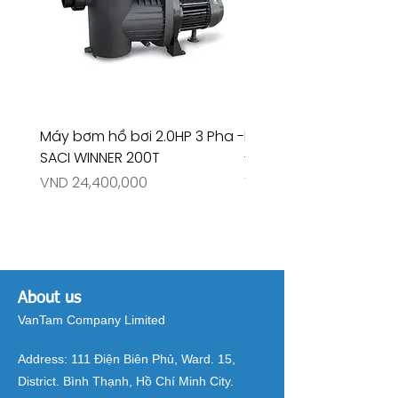
Máy bơm hồ bơi 2.0HP 3 Pha -
Máy bơm hồ bơi 4.5HP
SACI WINNER 200T
- RIVINGTON 30708
Price
Price
VND 24,400,000
VND 26,515,000
About us
VanTam Company Limited
Address:
111 Điện Biên Phủ, Ward. 15,
District. Bình Thạnh, Hồ Chí Minh City.