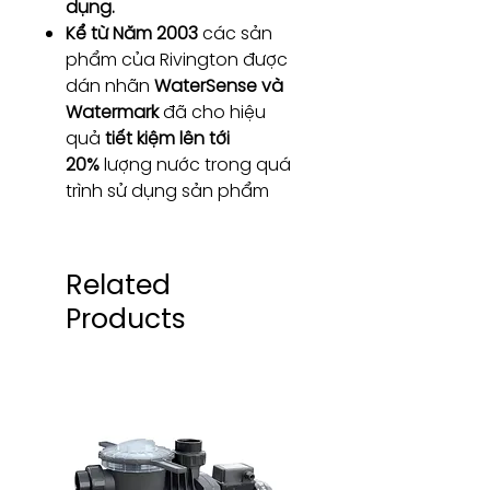
dụng.
Kể từ Năm 2003
các sản
phẩm của Rivington được
dán nhãn
WaterSense và
Watermark
đã cho hiệu
quả
tiết kiệm lên tới
20%
lượng nước trong quá
trình sử dụng sản phẩm
Related
Products