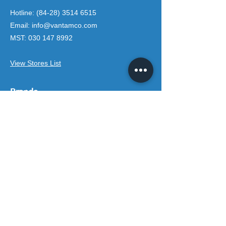
Hotline:
(84-28) 3514 6515
Email:
info@vantamco.com
MST:
030 147 8992
View Stores List
Brands
Rivington Group
DIVINI by Rivington
Caroma Australia
Saci Pumps
BS POOL - EU
DAVEY Pumps
Waterco Australia
Information