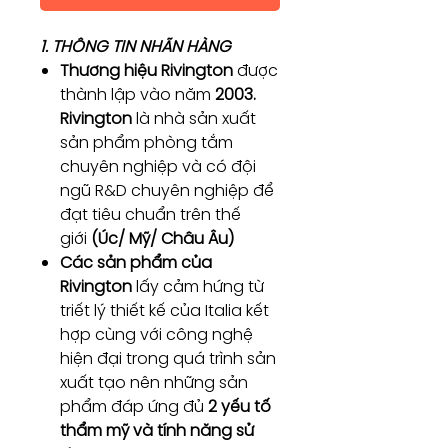
1. THÔNG TIN NHÃN HÀNG
Thương hiệu Rivington
được
thành lập vào năm
2003.
Rivington
là nhà sản xuất
sản phẩm phòng tắm
chuyên nghiệp và có đội
ngũ R&D chuyên nghiệp để
đạt tiêu chuẩn trên thế
giới
(Úc/ Mỹ/ Châu Âu)
Các sản phẩm của
Rivington
lấy cảm hứng từ
triết lý thiết kế của Italia kết
hợp cùng với công nghệ
hiện đại trong quá trình sản
xuất tạo nên những sản
phẩm đáp ứng đủ
2 yếu tố
thẩm mỹ và tính năng sử