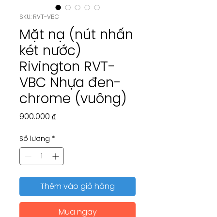
SKU: RVT-VBC
Mặt nạ (nút nhấn
két nước)
Rivington RVT-
VBC Nhựa đen-
chrome (vuông)
Giá
900.000 ₫
Số lượng
*
Thêm vào giỏ hàng
Mua ngay