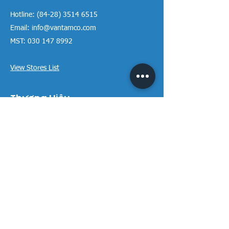
Hotline:
(84-28) 3514 6515
Email:
info@vantamco.com
MST:
030 147 8992
View Stores List
Thương Hiệu
Rivington Group
DIVINI by Rivington
Caroma Australia
Saci Pumps
BS POOL - EU
DAVEY Pumps
Waterco Australia
Thông tin