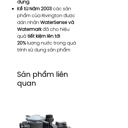
dụng.
Kể từ Năm 2003
các sản
phẩm của Rivington được
dán nhãn
WaterSense và
Watermark
đã cho hiệu
quả
tiết kiệm lên tới
20%
lượng nước trong quá
trình sử dụng sản phẩm
Sản phẩm liên
quan