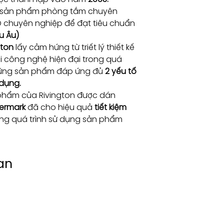
t sản phẩm phòng tắm chuyên
D chuyên nghiệp để đạt tiêu chuẩn
u Âu)
gton
lấy cảm hứng từ triết lý thiết kế
ới công nghệ hiện đại trong quá
những sản phẩm đáp ứng đủ
2 yếu tố
 dụng.
phẩm của Rivington được dán
ermark
đã cho hiệu quả
tiết kiệm
ng quá trình sử dụng sản phẩm
an