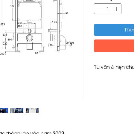
Thê
Tư vấn & hẹn chu
Tư vấn kỹ thuật / 
Consulting / Bookin
HOTLINE:
(+84) 283 514 515
​(+84) 896 655 454
EMAIL: info@vant
c thành lập vào năm
2003.