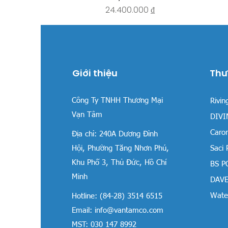
Giá
24.400.000 ₫
Giới thiệu
Thư
Công Ty TNHH Thương Mại
Rivin
Vạn Tâm
DIVIN
Carom
Địa chỉ:
240A Dương Đình
Hội, Phường Tăng Nhơn Phú,
Saci
Khu Phố 3, Thủ Đức, Hồ Chí
BS P
Minh
DAVE
Water
Hotline: (84-28) 3514 6515
Email:
info@vantamco.com
MST: 030 147 8992