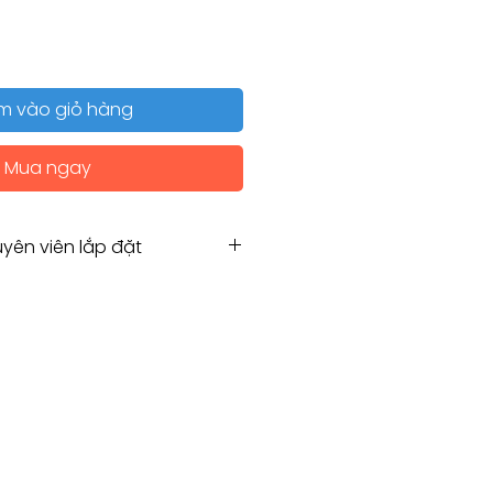
m vào giỏ hàng
Mua ngay
yên viên lắp đặt
Hẹn chuyên viên lắp đặt
g for Installation service
amco.com