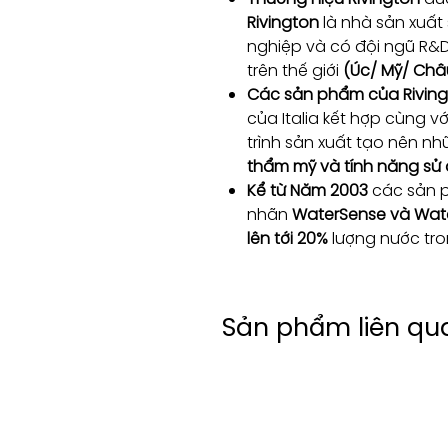
Rivington
là nhà sản xuấ
nghiệp và có đội ngũ R&
trên thế giới
(Úc/ Mỹ/ Châ
Các sản phẩm của Rivin
của Italia kết hợp cùng v
trình sản xuất tạo nên 
thẩm mỹ và tính năng sử
Kể từ Năm 2003
các sản 
nhãn
WaterSense và Wat
lên tới 20%
lượng nước tro
Sản phẩm liên qu