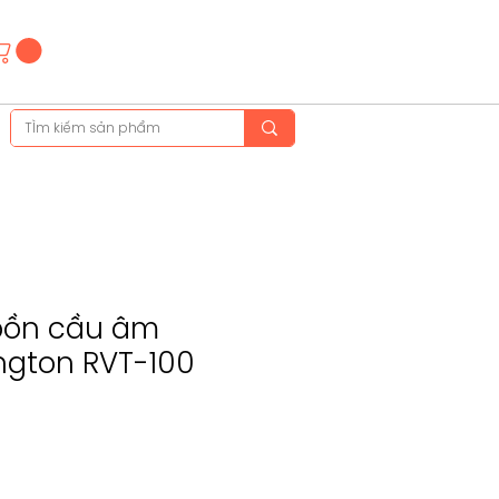
Hotline
(+84)28 3514 6515
(+84)89 665 5454
bồn cầu âm
ington RVT-100