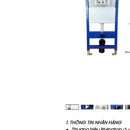
1. THÔNG TIN NHÃN HÀNG
Thương hiệu Rivington
đượ