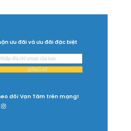
Giá
26.515.000 ₫
ận ưu đãi và ưu đãi đặc biệt
ĐĂNG KÝ
heo dõi Vạn Tâm trên mạng!