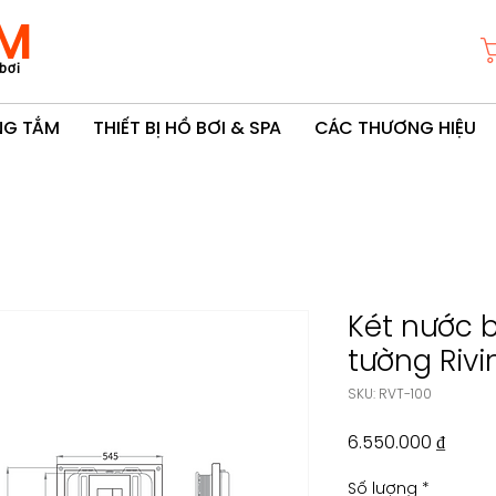
M
bơi
ÒNG TẮM
THIẾT BỊ HỒ BƠI & SPA
CÁC THƯƠNG HIỆU
Két nước 
tường Riv
SKU: RVT-100
Giá
6.550.000 ₫
Số lượng
*