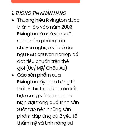
1. THÔNG TIN NHÃN HÀNG
Thương hiệu Rivington
được
thành lập vào năm
2003.
Rivington
là nhà sản xuất
sản phẩm phòng tắm
chuyên nghiệp và có đội
ngũ R&D chuyên nghiệp để
đạt tiêu chuẩn trên thế
giới
(Úc/ Mỹ/ Châu Âu)
Các sản phẩm của
Rivington
lấy cảm hứng từ
triết lý thiết kế của Italia kết
hợp cùng với công nghệ
hiện đại trong quá trình sản
xuất tạo nên những sản
phẩm đáp ứng đủ
2 yếu tố
thẩm mỹ và tính năng sử