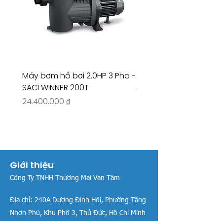
Máy bơm hồ bơi 2.0HP 3 Pha -
Máy bơm hồ bơi 4.5HP
SACI WINNER 200T
- RIVINGTON 30708
Giá
Giá
24.400.000 ₫
26.515.000 ₫
Giới thiệu
Công Ty TNHH Thương Mại Vạn Tâm
Địa chỉ:
240A Dương Đình Hội, Phường Tăng
Nhơn Phú, Khu Phố 3, Thủ Đức, Hồ Chí Minh