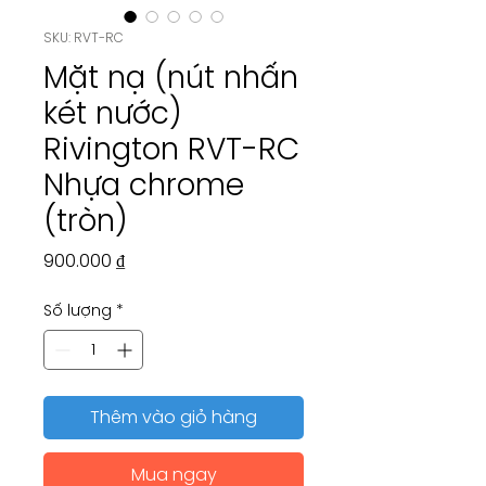
SKU: RVT-RC
Mặt nạ (nút nhấn
két nước)
Rivington RVT-RC
Nhựa chrome
(tròn)
Giá
900.000 ₫
Số lượng
*
Thêm vào giỏ hàng
Mua ngay