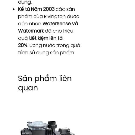
dụng.
Kể từ Năm 2003
các sản
phẩm của Rivington được
dán nhãn
WaterSense và
Watermark
đã cho hiệu
quả
tiết kiệm lên tới
20%
lượng nước trong quá
trình sử dụng sản phẩm
Sản phẩm liên
quan