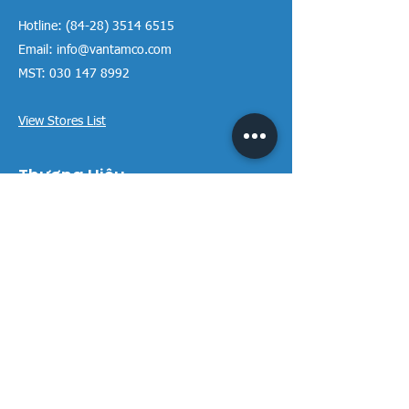
Hotline:
(84-28) 3514 6515
Email:
info@vantamco.com
MST:
030 147 8992
View Stores List
Thương Hiệu
Rivington Group
DIVINI by Rivington
Caroma Australia
Saci Pumps
BS POOL - EU
DAVEY Pumps
Waterco Australia
Thông tin