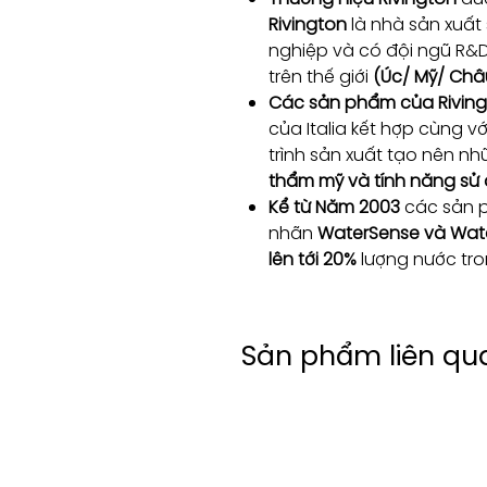
Rivington
là nhà sản xuấ
nghiệp và có đội ngũ R&
trên thế giới
(Úc/ Mỹ/ Châ
Các sản phẩm của Rivin
của Italia kết hợp cùng v
trình sản xuất tạo nên 
thẩm mỹ và tính năng sử
Kể từ Năm 2003
các sản 
nhãn
WaterSense và Wat
lên tới 20%
lượng nước tro
Sản phẩm liên qu