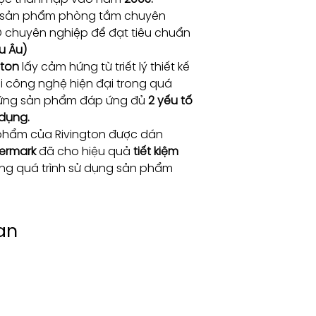
t sản phẩm phòng tắm chuyên
D chuyên nghiệp để đạt tiêu chuẩn
u Âu)
gton
lấy cảm hứng từ triết lý thiết kế
ới công nghệ hiện đại trong quá
những sản phẩm đáp ứng đủ
2 yếu tố
 dụng.
phẩm của Rivington được dán
ermark
đã cho hiệu quả
tiết kiệm
ng quá trình sử dụng sản phẩm
an