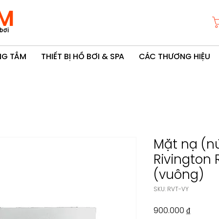
M
bơi
ÒNG TẮM
THIẾT BỊ HỒ BƠI & SPA
CÁC THƯƠNG HIỆU
Mặt nạ (n
Rivington
(vuông)
SKU: RVT-VY
Giá
900.000 ₫