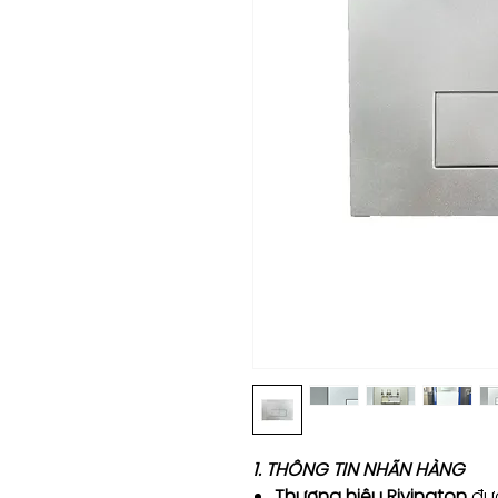
1. THÔNG TIN NHÃN HÀNG
Thương hiệu Rivington
đượ