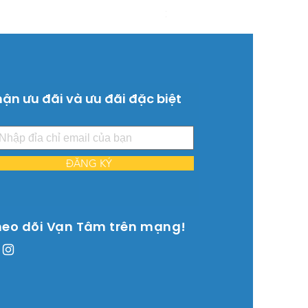
Giá
26.515.000 ₫
ận ưu đãi và ưu đãi đặc biệt
ĐĂNG KÝ
heo dõi Vạn Tâm trên mạng!