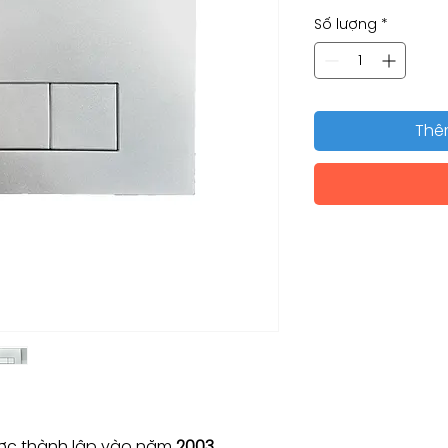
Số lượng
*
Thê
c thành lập vào năm
2003.