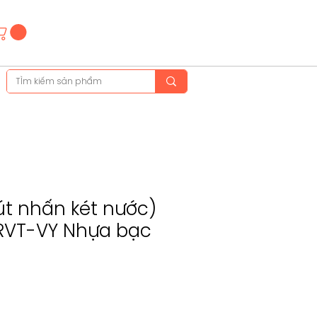
Hotline
(+84)28 3514 6515
(+84)89 665 5454
út nhấn két nước)
 RVT-VY Nhựa bạc