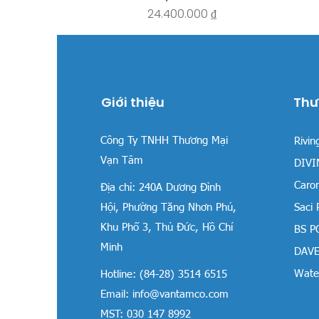
Giá
24.400.000 ₫
Giới thiệu
Thư
Công Ty TNHH Thương Mại
Rivin
Vạn Tâm
DIVIN
Carom
Địa chỉ:
240A Dương Đình
Hội, Phường Tăng Nhơn Phú,
Saci
Khu Phố 3, Thủ Đức, Hồ Chí
BS P
Minh
DAVE
Water
Hotline: (84-28) 3514 6515
Email:
info@vantamco.com
MST: 030 147 8992