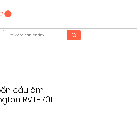
Hotline
(+84)28 3514 6515
(+84)89 665 5454
bồn cầu âm
ngton RVT-701