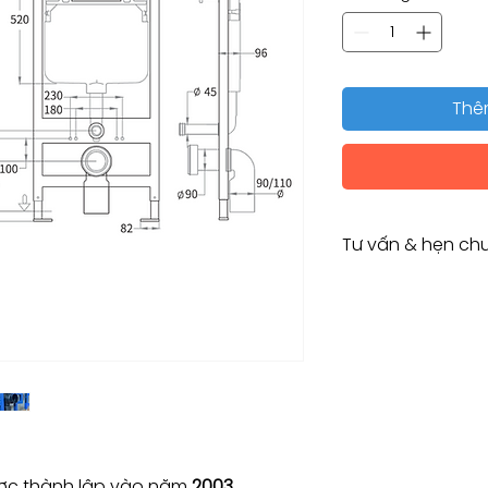
Thê
Tư vấn & hẹn chu
Tư vấn kỹ thuật / 
Consulting / Bookin
HOTLINE:
(+84) 283 514 515
​(+84) 896 655 454
EMAIL: info@vant
c thành lập vào năm
2003.