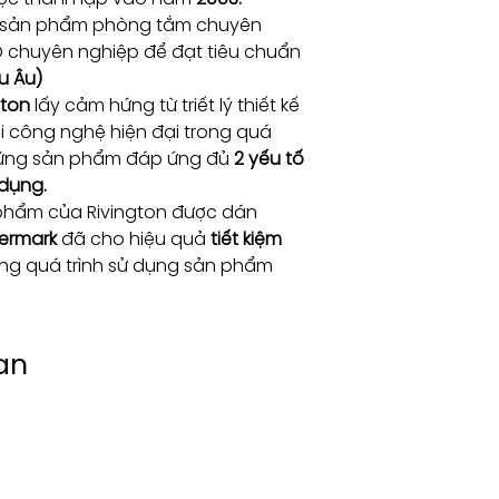
t sản phẩm phòng tắm chuyên
D chuyên nghiệp để đạt tiêu chuẩn
u Âu)
gton
lấy cảm hứng từ triết lý thiết kế
ới công nghệ hiện đại trong quá
những sản phẩm đáp ứng đủ
2 yếu tố
 dụng.
phẩm của Rivington được dán
ermark
đã cho hiệu quả
tiết kiệm
ng quá trình sử dụng sản phẩm
an