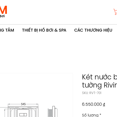
M
bơi
ÒNG TẮM
THIẾT BỊ HỒ BƠI & SPA
CÁC THƯƠNG HIỆU
Két nước 
tường Rivi
SKU: RVT-701
Giá
6.550.000 ₫
Số lượng
*