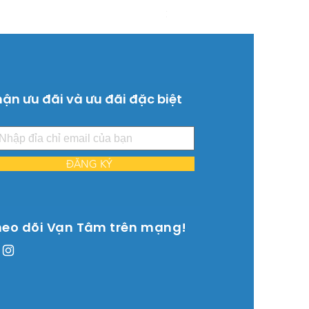
Giá
26.515.000 ₫
ận ưu đãi và ưu đãi đặc biệt
ĐĂNG KÝ
heo dõi Vạn Tâm trên mạng!