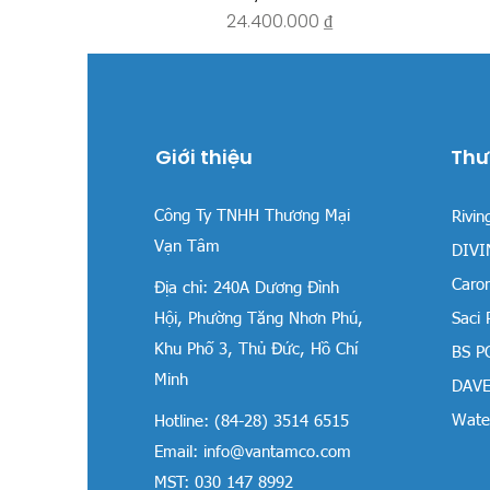
Giá
24.400.000 ₫
Giới thiệu
Thư
Công Ty TNHH Thương Mại
Rivin
Vạn Tâm
DIVIN
Carom
Địa chỉ:
240A Dương Đình
Hội, Phường Tăng Nhơn Phú,
Saci
Khu Phố 3, Thủ Đức, Hồ Chí
BS P
Minh
DAVE
Water
Hotline: (84-28) 3514 6515
Email:
info@vantamco.com
MST: 030 147 8992