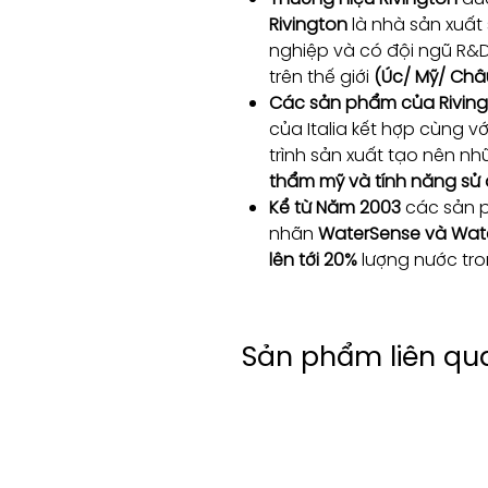
Rivington
là nhà sản xuấ
nghiệp và có đội ngũ R&
trên thế giới
(Úc/ Mỹ/ Châ
Các sản phẩm của Rivin
của Italia kết hợp cùng v
trình sản xuất tạo nên 
thẩm mỹ và tính năng sử
Kể từ Năm 2003
các sản 
nhãn
WaterSense và Wat
lên tới 20%
lượng nước tro
Sản phẩm liên qu