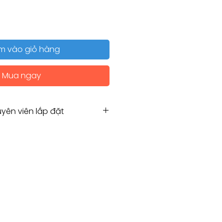
m vào giỏ hàng
Mua ngay
yên viên lắp đặt
Hẹn chuyên viên lắp đặt
g for Installation service
amco.com