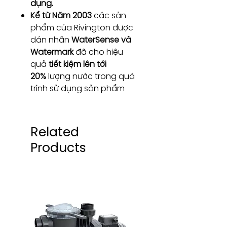
dụng.
Kể từ Năm 2003
các sản
phẩm của Rivington được
dán nhãn
WaterSense và
Watermark
đã cho hiệu
quả
tiết kiệm lên tới
20%
lượng nước trong quá
trình sử dụng sản phẩm
Related
Products