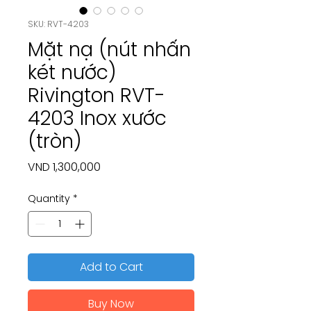
SKU: RVT-4203
Mặt nạ (nút nhấn
két nước)
Rivington RVT-
4203 Inox xước
(tròn)
Price
VND 1,300,000
Quantity
*
Add to Cart
Buy Now