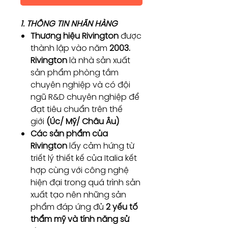
1. THÔNG TIN NHÃN HÀNG
Thương hiệu Rivington
được
thành lập vào năm
2003.
Rivington
là nhà sản xuất
sản phẩm phòng tắm
chuyên nghiệp và có đội
ngũ R&D chuyên nghiệp để
đạt tiêu chuẩn trên thế
giới
(Úc/ Mỹ/ Châu Âu)
Các sản phẩm của
Rivington
lấy cảm hứng từ
triết lý thiết kế của Italia kết
hợp cùng với công nghệ
hiện đại trong quá trình sản
xuất tạo nên những sản
phẩm đáp ứng đủ
2 yếu tố
thẩm mỹ và tính năng sử