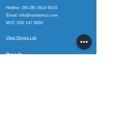
Hotline:
(84-28) 3514 6515
Email:
info@vantamco.com
MST:
030 147 8992
View Stores List
Brands
Rivington Group
DIVINI by Rivington
Caroma Australia
Saci Pumps
BS POOL - EU
DAVEY Pumps
Waterco Australia
Information