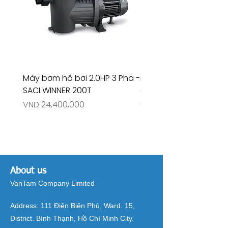
Máy bơm hồ bơi 2.0HP 3 Pha -
Máy bơm hồ bơi 4.5HP
SACI WINNER 200T
- RIVINGTON 30708
Price
Price
VND 24,400,000
VND 26,515,000
About us
VanTam Company Limited
Address:
111 Điện Biên Phủ, Ward. 15,
District. Bình Thạnh, Hồ Chí Minh City.