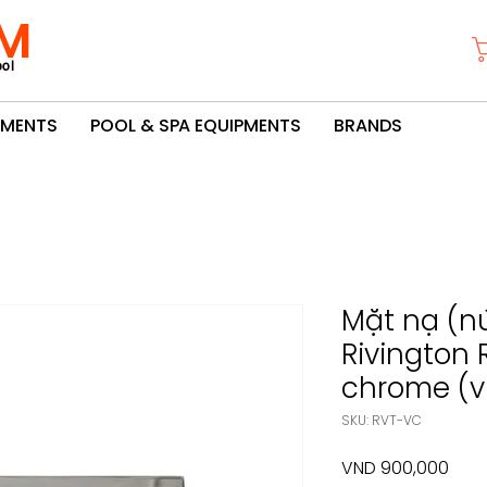
M
ol
PMENTS
POOL & SPA EQUIPMENTS
BRANDS
Mặt nạ (n
Rivington
chrome (
SKU: RVT-VC
Pric
VND 900,000