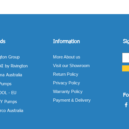
ds
Information
Si
More About us
gton Group
Visit our Showroom
I by Rivington
Return Policy
a Australia
Privacy Policy
 Pumps
Warranty Policy
OOL - EU
Fo
Payment & Delivery
Y Pumps
co Australia