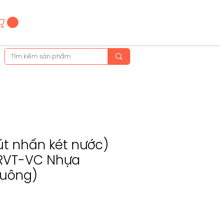
Hotline
(+84)28 3514 6515
(+84)89 665 5454
út nhấn két nước)
 RVT-VC Nhựa
vuông)
e