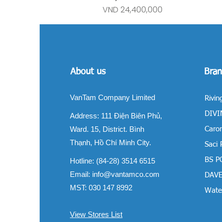
Price
VND 24,400,000
About us
Bran
VanTam Company Limited
Rivin
DIVIN
Address:
111 Điện Biên Phủ,
Ward. 15, District. Bình
Carom
Thạnh, Hồ Chí Minh City.
Saci
BS P
Hotline: (84-28) 3514 6515
Email:
info@vantamco.com
DAVE
MST: 030 147 8992
Water
View Stores List