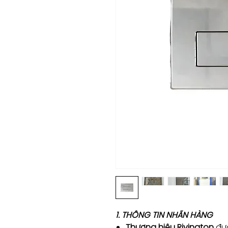
1. THÔNG TIN NHÃN HÀNG
Thương hiệu Rivington
đượ