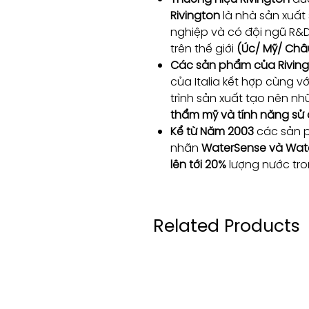
Rivington
là nhà sản xuấ
nghiệp và có đội ngũ R&
trên thế giới
(Úc/ Mỹ/ Châ
Các sản phẩm của Rivin
của Italia kết hợp cùng v
trình sản xuất tạo nên 
thẩm mỹ và tính năng sử
Kể từ Năm 2003
các sản 
nhãn
WaterSense và Wat
lên tới 20%
lượng nước tro
Related Products