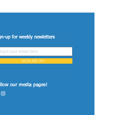
Price
VND 26,515,000
gn-up for weekly newletters
SIGN ME UP!
llow our media pages!