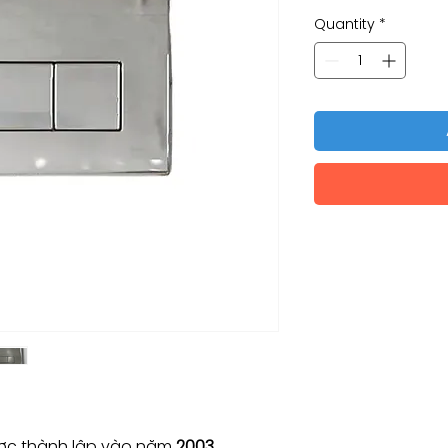
Quantity
*
c thành lập vào năm
2003.