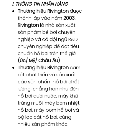
1. THÔNG TIN NHÃN HÀNG
Thương hiệu Rivington
được
thành lập vào năm
2003.
Rivington
là nhà sản xuất
sản phẩm bể bơi chuyên
nghiệp và có đội ngũ R&D
chuyên nghiệp để đạt tiêu
chuẩn hồ bơi trên thế giới
(Úc/ Mỹ/ Châu Âu)
Thương hiệu Rivington
cam
kết phát triển và sản xuất
các sản phẩm hồ bơi chất
lượng, chẳng hạn như đèn
hồ bơi dưới nước, máy khử
trùng muối, máy bơm nhiệt
hồ bơi, máy bơm hồ bơi và
bộ lọc cát hồ bơi, cùng
nhiều sản phẩm khác.