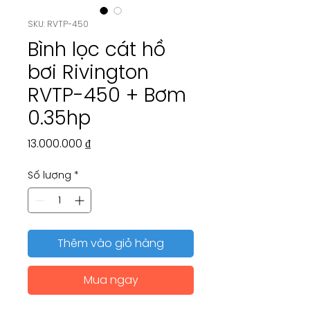
SKU: RVTP-450
Bình lọc cát hồ
bơi Rivington
RVTP-450 + Bơm
0.35hp
Giá
13.000.000 ₫
Số lượng
*
Thêm vào giỏ hàng
Mua ngay