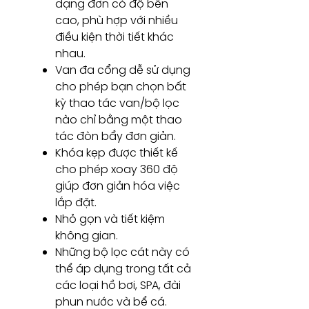
dạng đơn có độ bền
cao, phù hợp với nhiều
điều kiện thời tiết khác
nhau.
Van đa cổng dễ sử dụng
cho phép bạn chọn bất
kỳ thao tác van/bộ lọc
nào chỉ bằng một thao
tác đòn bẩy đơn giản.
Khóa kẹp được thiết kế
cho phép xoay 360 độ
giúp đơn giản hóa việc
lắp đặt.
Nhỏ gọn và tiết kiệm
không gian.
Những bộ lọc cát này có
thể áp dụng trong tất cả
các loại hồ bơi, SPA, đài
phun nước và bể cá.