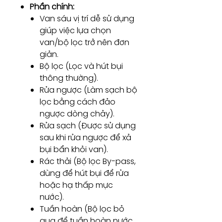
Phần chính:
Van sáu vị trí dễ sử dụng
giúp việc lựa chọn
van/bộ lọc trở nên đơn
giản.
Bộ lọc (Lọc và hút bụi
thông thường).
Rửa ngược (Làm sạch bộ
lọc bằng cách đảo
ngược dòng chảy).
Rửa sạch (Được sử dụng
sau khi rửa ngược để xả
bụi bẩn khỏi van).
Rác thải (Bộ lọc By-pass,
dùng để hút bụi để rửa
hoặc hạ thấp mực
nước).
Tuần hoàn (Bộ lọc bỏ
qua để tuần hoàn nước