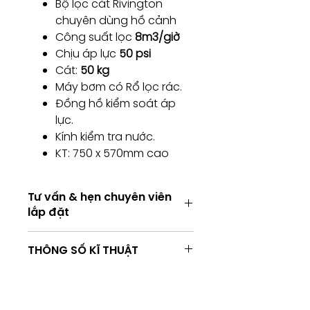
Bộ lọc cát Rivington
chuyên dùng hồ cảnh
Công suất lọc
8m3/giờ
Chịu áp lực
50 psi
Cát:
50 kg
Máy bơm có Rổ lọc rác.
Đồng hồ kiểm soát áp
lực.
Kính kiểm tra nước.
KT: 750 x 570mm cao
Tư vấn & hẹn chuyên viên
lắp đặt
Tư vấn & hẹn chuyên viên lắp đặt
THÔNG SỐ KĨ THUẬT
Tư vấn kỹ thuật / Hẹn chuyên viên
lắp đặt
Consulting / Booking for
Installation service
TÊN DÒNG
RVT-P450 +