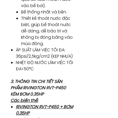
vào bể bơi).
Bể thống nhất và bền.
Thiết kế thoát nước đặc
biệt, giúp bể thoát nước
dễ dàng, dễ bảo trì và
không bị đóng băng vào
mùa đông.
ÁP SUẤT LÀM VIỆC TỐI ĐA:
36psi/2,5kg/cm2 (KẸP NHỰA)
NHIỆT ĐỘ NƯỚC LÀM VIỆC TỐI
ĐA<50°C
3. THÔNG TIN CHI TIẾT SẢN
PHẨM RIVINGTON RVT-P450
KÈM BƠM 0.35HP
Các biến thể:
RIVINGTON RVT-P450 + BƠM
0.35HP