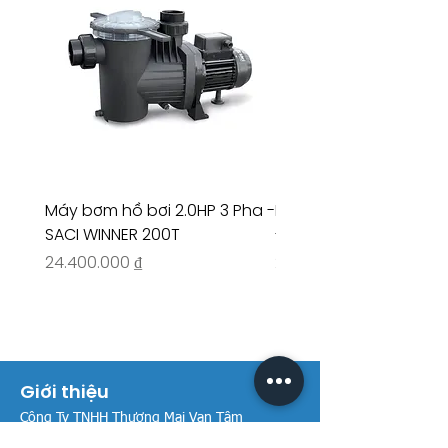
600 +
OPTIMA
100M
Máy bơm hồ bơi 2.0HP 3 Pha -
Máy bơm hồ bơi 4.5HP
SACI WINNER 200T
- RIVINGTON 30708
Giá
Giá
24.400.000 ₫
26.515.000 ₫
Giới thiệu
Công Ty TNHH Thương Mại Vạn Tâm