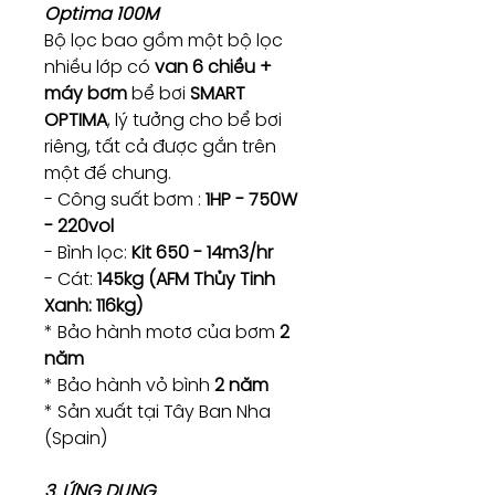
Optima 100M
Bộ lọc bao gồm một bộ lọc
nhiều lớp có
van 6 chiều +
máy bơm
bể bơi
SMART
OPTIMA
, lý tưởng cho bể bơi
riêng, tất cả được gắn trên
một đế chung.
- Công suất bơm :
1HP - 750W
- 220vol
- Bình lọc:
Kit 650 - 14m3/hr
- Cát:
145kg (AFM Thủy Tinh
Xanh: 116kg)
* Bảo hành motơ của bơm
2
năm
* Bảo hành vỏ bình
2 năm
* Sản xuất tại Tây Ban Nha
(Spain)
3. ỨNG DỤNG