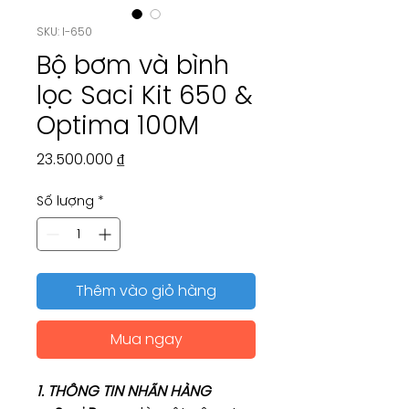
SKU: I-650
Bộ bơm và bình
lọc Saci Kit 650 &
Optima 100M
Giá
23.500.000 ₫
Số lượng
*
Thêm vào giỏ hàng
Mua ngay
1. THÔNG TIN NHÃN HÀNG