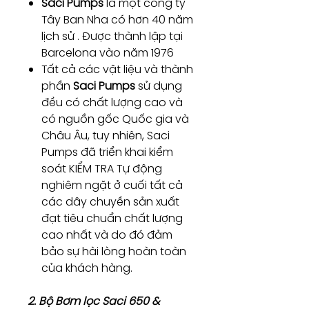
Saci Pumps
là một công ty
Tây Ban Nha có hơn 40 năm
lịch sử . Được thành lập tại
Barcelona vào năm 1976
Tất cả các vật liệu và thành
phần
Saci Pumps
sử dụng
đều có chất lượng cao và
có nguồn gốc Quốc gia và
Châu Âu, tuy nhiên, Saci
Pumps đã triển khai kiểm
soát KIỂM TRA Tự động
nghiêm ngặt ở cuối tất cả
các dây chuyền sản xuất
đạt tiêu chuẩn chất lượng
cao nhất và do đó đảm
bảo sự hài lòng hoàn toàn
của khách hàng.
2. Bộ Bơm lọc Saci 650 &