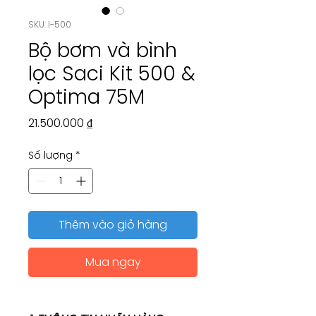
SKU: I-500
Bộ bơm và bình
lọc Saci Kit 500 &
Optima 75M
Giá
21.500.000 ₫
Số lượng
*
Thêm vào giỏ hàng
Mua ngay