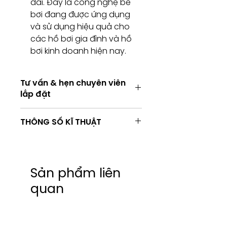
dài. Đây là công nghệ bể
bơi đang được ứng dụng
và sử dụng hiệu quả cho
các hồ bơi gia đình và hồ
bơi kinh doanh hiện nay.
Tư vấn & hẹn chuyên viên
lắp đặt
Tư vấn kỹ thuật / Hẹn chuyên viên
THÔNG SỐ KĨ THUẬT
lắp đặt
Consulting / Booking for
Installation service
Sản
Công
Volt
Pha
HOTLINE:
phẩm
suất
(+84) 283 514 515
Sản phẩm liên
​(+84) 896 655 454
SACI KIT
0.75hp
220
1
quan
EMAIL: info@vantamco.com
500 +
OPTIMA
75M