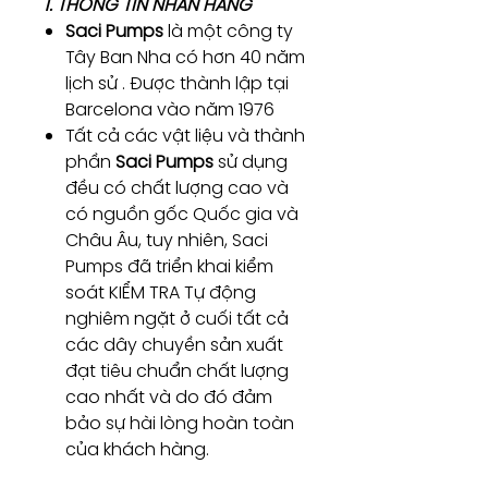
1. THÔNG TIN NHÃN HÀNG
Saci Pumps
là một công ty
Tây Ban Nha có hơn 40 năm
lịch sử . Được thành lập tại
Barcelona vào năm 1976
Tất cả các vật liệu và thành
phần
Saci Pumps
sử dụng
đều có chất lượng cao và
có nguồn gốc Quốc gia và
Châu Âu, tuy nhiên, Saci
Pumps đã triển khai kiểm
soát KIỂM TRA Tự động
nghiêm ngặt ở cuối tất cả
các dây chuyền sản xuất
đạt tiêu chuẩn chất lượng
cao nhất và do đó đảm
bảo sự hài lòng hoàn toàn
của khách hàng.