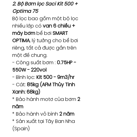
2. Bộ Bơm lọc Saci Kit 500 +
Optima 75
Bộ lọc bao gồm một bộ lọc
nhiều lớp có
van 6 chiều +
máy bơm
bể bơi
SMART
OPTIMA
, lý tưởng cho bể bơi
riêng, tất cả được gắn trên
một đế chung.
- Công suất bơm :
0.75HP -
550W - 220vol
- Bình lọc:
Kit 500 - 9m3/hr
- Cát:
85kg (AFM Thủy Tinh
Xanh: 68kg)
* Bảo hành motơ của bơm
2
năm
* Bảo hành vỏ bình
2 năm
* Sản xuất tại Tây Ban Nha
(Spain)