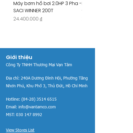
Máy bơm hồ bơi 2.0HP 3 Pha -
Máy bơm hồ bơi 4.5HP
SACI WINNER 200T
- RIVINGTON 30708
Giá
Giá
24.400.000 ₫
26.515.000 ₫
Giới thiệu
Công Ty TNHH Thương Mại Vạn Tâm
Địa chỉ:
240A Dương Đình Hội, Phường Tăng
Nhơn Phú, Khu Phố 3, Thủ Đức, Hồ Chí Minh
Hotline:
(84-28) 3514 6515
Email:
info@vantamco.com
MST:
030 147 8992
View Stores List