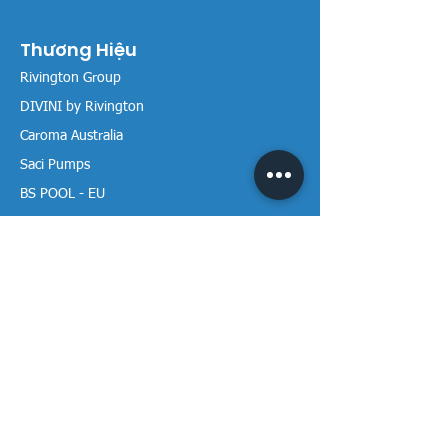
Thương Hiệu
Rivington Group
DIVINI by Rivington
Caroma Australia
Saci Pumps
BS POOL - EU
DAVEY Pumps
Waterco Australia
Thông tin
Giới thiệu chúng tôi
Liên hệ / Tìm chúng tôi
Chính sách Trả hàng
Chính sách Bảo mật
Chính sách Bảo hành