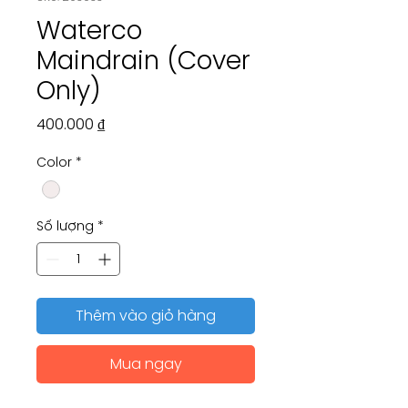
Waterco
Maindrain (Cover
Only)
Giá
400.000 ₫
Color
*
Số lượng
*
Thêm vào giỏ hàng
Mua ngay