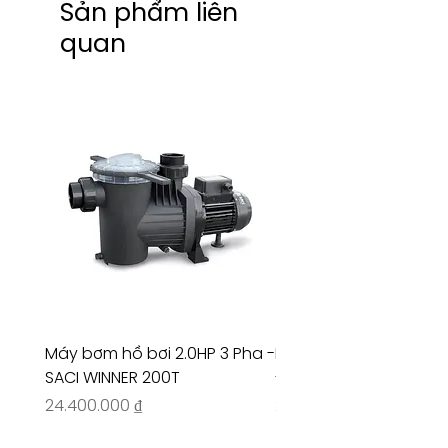
Sản phẩm liên
quan
Máy bơm hồ bơi 2.0HP 3 Pha -
Máy bơm hồ bơi 4.5HP
SACI WINNER 200T
- RIVINGTON 30708
Giá
Giá
24.400.000 ₫
26.515.000 ₫