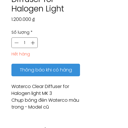
Halogen Light
Giá
1.200.000 ₫
Số lượng
*
Hết hàng
Thông báo khi có hàng
Waterco Clear Diffuser for
Halogen light MK 3
Chụp bóng đèn Waterco màu
trong - Model cũ