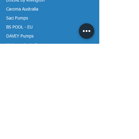
DIVINI by Rivington
Caroma Australia
Saci Pumps
BS POOL - EU
DAVEY Pumps
Waterco Australia
Thông tin
Giới thiệu chúng tôi
Liên hệ / Tìm chúng tôi
Chính sách Trả hàng
Chính sách Bảo mật
Chính sách Bảo hành
Thanh toán & Giao hàng
Thư viện tài liệu
Theo dõi Vạn Tâm trên mạng!