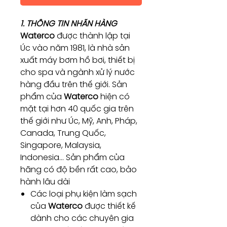
1. THÔNG TIN NHÃN HÀNG
Waterco
được thành lập tại
Úc vào năm 1981, là nhà sản
xuất máy bơm hồ bơi, thiết bị
cho spa và ngành xử lý nước
hàng đầu trên thế giới. Sản
phẩm của
Waterco
hiện có
mặt tại hơn 40 quốc gia trên
thế giới như Úc, Mỹ, Anh, Pháp,
Canada, Trung Quốc,
Singapore, Malaysia,
Indonesia… Sản phẩm của
hãng có độ bền rất cao, bảo
hành lâu dài
Các loại phụ kiện làm sạch
của
Waterco
được thiết kế
dành cho các chuyên gia