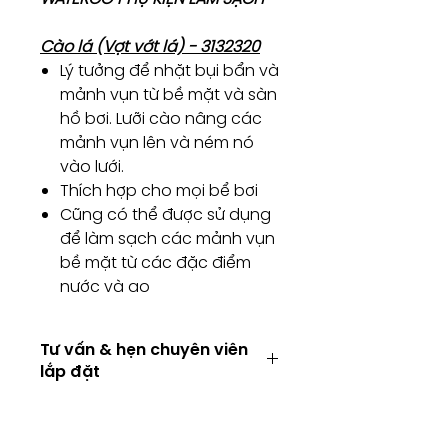
Cào lá (Vợt vớt lá) - 3132320
Lý tưởng để nhặt bụi bẩn và
mảnh vụn từ bề mặt và sàn
hồ bơi. Lưỡi cào nâng các
mảnh vụn lên và ném nó
vào lưới.
Thích hợp cho mọi bể bơi
Cũng có thể được sử dụng
để làm sạch các mảnh vụn
bề mặt từ các đặc điểm
nước và ao
Tư vấn & hẹn chuyên viên
lắp đặt
Tư vấn kỹ thuật / Hẹn chuyên viên
lắp đặt