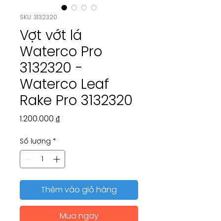
SKU: 3132320
Vợt vớt lá
Waterco Pro
3132320 -
Waterco Leaf
Rake Pro 3132320
Giá
1.200.000 ₫
Số lượng
*
Thêm vào giỏ hàng
Mua ngay