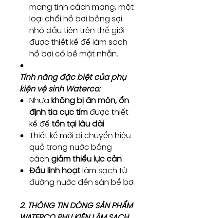
mang tính cách mạng, một
loại chổi hồ bơi bằng sợi
nhỏ đầu tiên trên thế giới
được thiết kế để làm sạch
hồ bơi có bề mặt nhẵn.
Tính năng đặc biệt của phụ
kiện vệ sinh Waterco:
Nhựa
không bị ăn mòn, ổn
định tia cực tím
được thiết
kế để
tồn tại lâu dài
Thiết kế mới di chuyển hiệu
quả trong nước bằng
cách
giảm thiểu lực cản
Đầu linh hoạt
làm sạch từ
đường nước đến sàn bể bơi
2. THÔNG TIN DÒNG SẢN PHẨM
WATERCO PHỤ KIỆN LÀM SẠCH