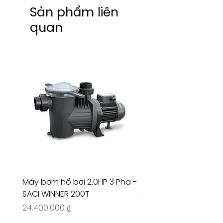
Consulting / Booking for
Sản phẩm liên
Installation service
HOTLINE:
quan
(+84) 283 514 515
​(+84) 896 655 454
EMAIL: info@vantamco.com
Máy bơm hồ bơi 2.0HP 3 Pha -
Máy bơm hồ bơi 4.5HP
SACI WINNER 200T
- RIVINGTON 30708
Giá
Giá
24.400.000 ₫
26.515.000 ₫