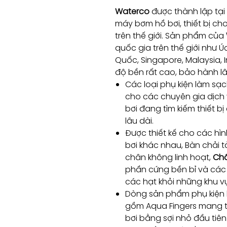
Waterco
được thành lập tại 
máy bơm hồ bơi, thiết bị c
trên thế giới. Sản phẩm của
quốc gia trên thế giới như Ú
Quốc, Singapore, Malaysia,
độ bền rất cao, bảo hành lâ
Các loại phụ kiện làm sạ
cho các chuyên gia dịch
bơi đang tìm kiếm thiết b
lâu dài.
Được thiết kế cho các hìn
bơi khác nhau, Bàn chải t
chân không linh hoạt,
Chổ
phần cứng bền bỉ và các 
các hạt khỏi những khu vự
Dòng sản phẩm phụ kiện
gồm Aqua Fingers mang t
bơi bằng sợi nhỏ đầu tiên 