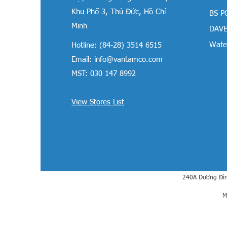
Khu Phố 3, Thủ Đức, Hồ Chí
BS P
Minh
DAVE
Water
Hotline: (84-28) 3514 6515
Email:
info@vantamco.com
MST: 030 147 8992
View Stores List
240A Dương Đìn
M