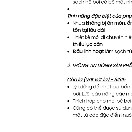
sạch hồ bơi có bề mặt nh
Tính năng đặc biệt của phụ 
Nhựa
không bị ăn mòn, ổn
tồn tại lâu dài
Thiết kế mới di chuyển h
thiểu lực cản
Đầu linh hoạt
làm sạch từ
2. THÔNG TIN DÒNG SẢN PH
Cào lá (Vợt vớt lá) - 31315
Lý tưởng để nhặt bụi bẩn
bơi. Lưỡi cào nâng các m
Thích hợp cho mọi bể bơi
Cũng có thể được sử dụ
mặt từ các đặc điểm nướ