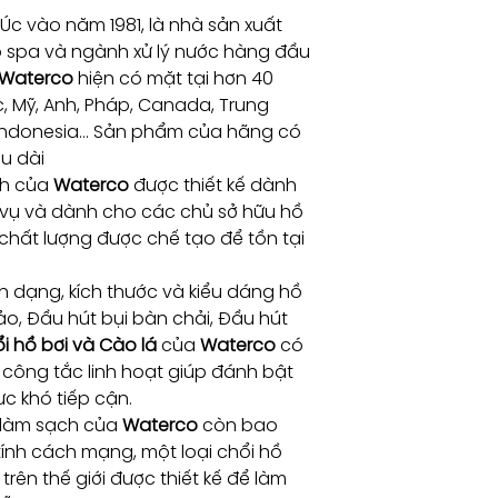
Úc vào năm 1981, là nhà sản xuất
ho spa và ngành xử lý nước hàng đầu
Waterco
hiện có mặt tại hơn 40
c, Mỹ, Anh, Pháp, Canada, Trung
 Indonesia… Sản phẩm của hãng có
u dài
ch của
Waterco
được thiết kế dành
 vụ và dành cho các chủ sở hữu hồ
ị chất lượng được chế tạo để tồn tại
h dạng, kích thước và kiểu dáng hồ
ảo, Đầu hút bụi bàn chải, Đầu hút
i hồ bơi và Cào lá
của
Waterco
có
công tắc linh hoạt giúp đánh bật
c khó tiếp cận.
 làm sạch của
Waterco
còn bao
ính cách mạng, một loại chổi hồ
trên thế giới được thiết kế để làm