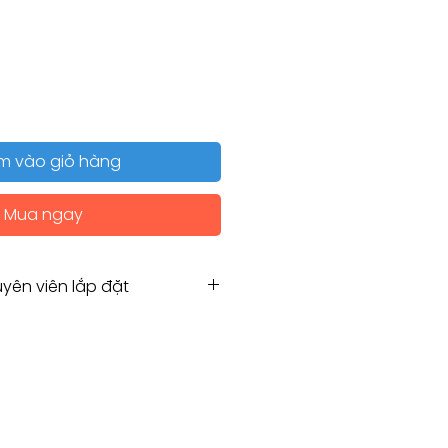
m vào giỏ hàng
Mua ngay
yên viên lắp đặt
Hẹn chuyên viên lắp đặt
g for Installation service
amco.com