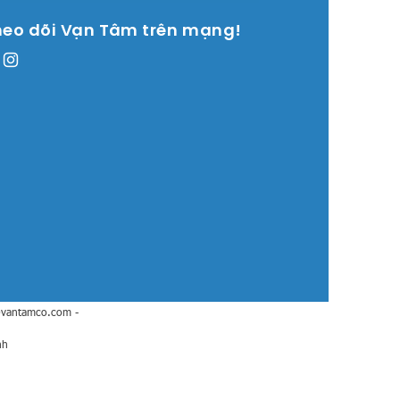
heo dõi Vạn Tâm trên mạng!
@vantamco.com
-
nh