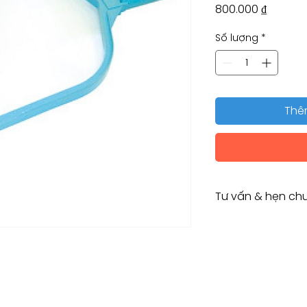
Giá
800.000 ₫
Số lượng
*
Thê
Tư vấn & hẹn chu
Tư vấn kỹ thuật / 
Consulting / Bookin
HOTLINE:
(+84) 283 514 515
​(+84) 896 655 454
EMAIL: info@vant