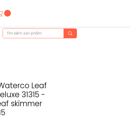
Hotline
(+84)28 3514 6515
(+84)89 665 5454
 Waterco Leaf
luxe 31315 -
eaf skimmer
15