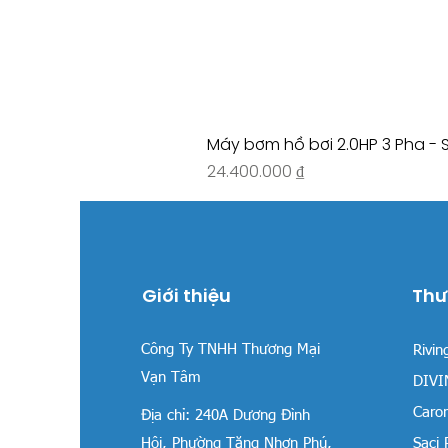
Máy bơm hồ bơi 2.0HP 3 Pha - 
Giá
24.400.000 ₫
Giới thiệu
Thư
Công Ty TNHH Thương Mại
Rivin
Vạn Tâm
DIVIN
Carom
Địa chỉ:
240A Dương Đình
Hội, Phường Tăng Nhơn Phú,
Saci