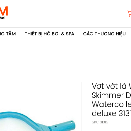
M
bơi
ÒNG TẮM
THIẾT BỊ HỒ BƠI & SPA
CÁC THƯƠNG HIỆU
Vợt vớt lá
Skimmer De
Waterco l
deluxe 313
SKU: 31315