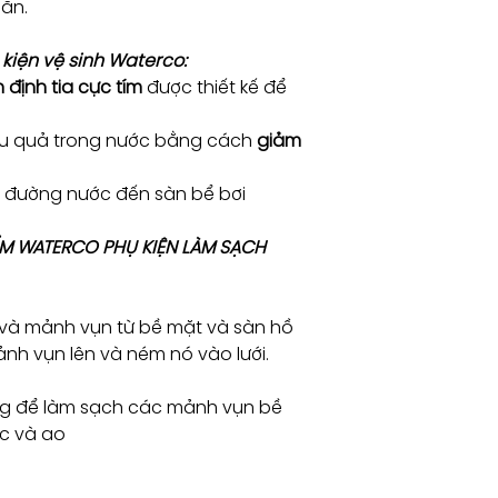
ẵn.
kiện vệ sinh Waterco:
 định tia cực tím
được thiết kế để
iệu quả trong nước bằng cách
giảm
 đường nước đến sàn bể bơi
ẨM WATERCO PHỤ KIỆN LÀM SẠCH
 và mảnh vụn từ bề mặt và sàn hồ
ảnh vụn lên và ném nó vào lưới.
ng để làm sạch các mảnh vụn bề
c và ao