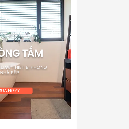
ÒNG TẮM
ỂU VỀ THIẾT BỊ PHÒNG
 NHÀ BẾP
MUA NGAY