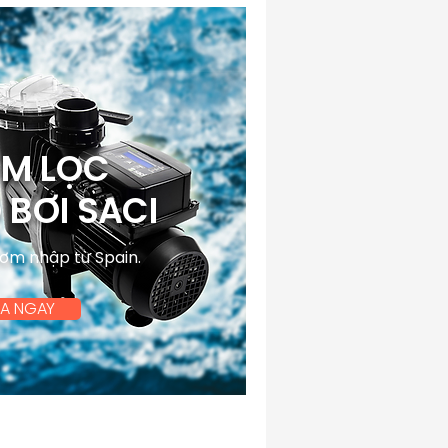
M LỌC
 BƠI SACI
ơm nhập từ Spain.
A NGAY