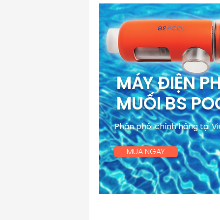
MÁY ĐIỆN P
MUỐI BS PO
Phân phối chính hãng tại V
MUA NGAY