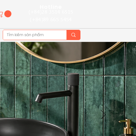
Hotline
(+84)28 3514 6515
(+84)89 665 5454