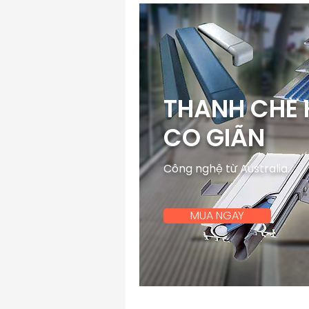
THANH CHE 
CO GIÃN
Công nghệ từ Australia.
MUA NGAY