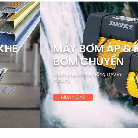
KHE
MÁY BƠM
ÁP & 
BƠM CHUYỂN
Phân phối chính hãng DAVEY
PUMPS.
MUA NGAY