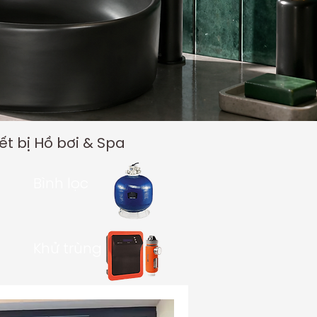
t bị Hồ bơi & Spa
Bình lọc
Khử trùng