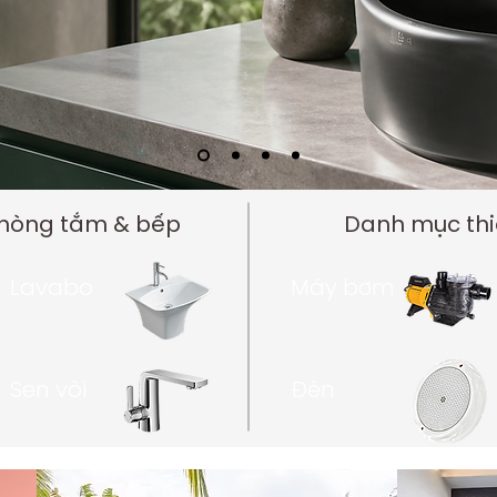
Phòng tắm & bếp
Danh mục thiế
Lavabo
Máy bơm
Sen vòi
Đèn