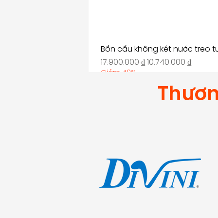
Bồn cầu không két nước treo 
Giá thông thường
Giá bán rẻ
17.900.000 ₫
10.740.000 ₫
Giảm 40%
Thươn