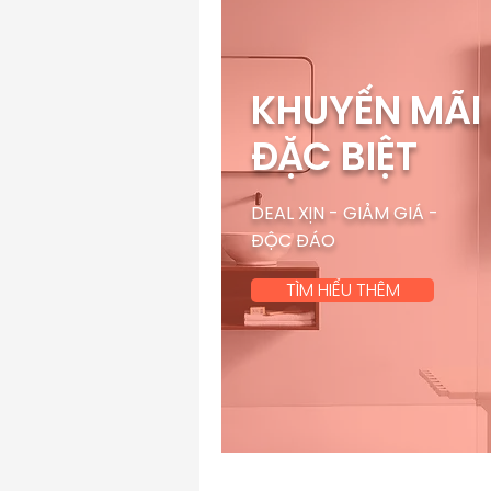
KHUYẾN MÃI
ĐẶC BIỆT
DEAL XỊN - GIẢM GIÁ -
ĐỘC ĐÁO
TÌM HIỂU THÊM