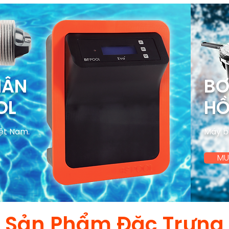
HÂN
BƠ
OL
HỒ
iệt Nam.
Máy b
MU
Sản Phẩm Đặc Trưng