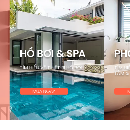
HỒ BƠI & SPA
PH
TÌM HIỂU VỀ THIẾT BỊ HỒ BƠI
TÌM HI
TẮM &
MUA NGAY