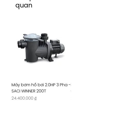
quan
Máy bơm hồ bơi 2.0HP 3 Pha -
Máy bơm hồ bơi 4.5HP
SACI WINNER 200T
- RIVINGTON 30708
Giá
Giá
24.400.000 ₫
26.515.000 ₫