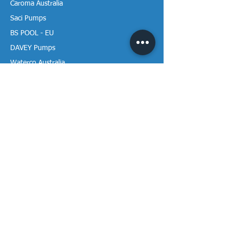
Caroma Australia
Saci Pumps
BS POOL - EU
DAVEY Pumps
Waterco Australia
Thông tin
Giới thiệu chúng tôi
Liên hệ / Tìm chúng tôi
Chính sách Trả hàng
Chính sách Bảo mật
Chính sách Bảo hành
Thanh toán & Giao hàng
Thư viện tài liệu
Theo dõi Vạn Tâm trên mạng!