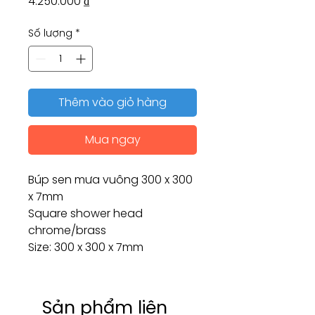
Giá
4.250.000 ₫
Số lượng
*
Thêm vào giỏ hàng
Mua ngay
Búp sen mưa vuông 300 x 300
x 7mm
Square shower head
chrome/brass
Size: 300 x 300 x 7mm
Sản phẩm liên