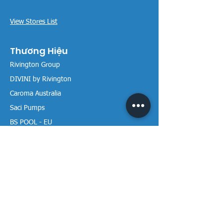
View Stores List
Thương Hiệu
Rivington Group
DIVINI by Rivington
Caroma Australia
Saci Pumps
BS POOL - EU
DAVEY Pumps
Waterco Australia
Thông tin
Giới thiệu chúng tôi
Liên hệ / Tìm chúng tôi
Chính sách Trả hàng