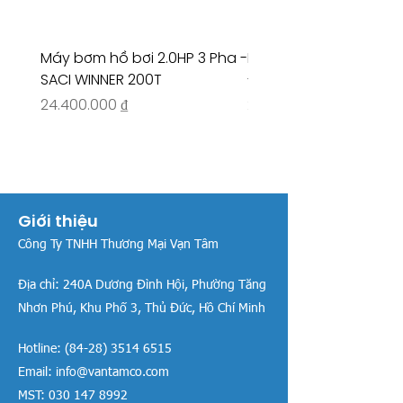
Máy bơm hồ bơi 2.0HP 3 Pha -
Máy bơm hồ bơi 4.5HP
SACI WINNER 200T
- RIVINGTON 30708
Giá
Giá
24.400.000 ₫
26.515.000 ₫
Giới thiệu
Công Ty TNHH Thương Mại Vạn Tâm
Địa chỉ:
240A Dương Đình Hội, Phường Tăng
Nhơn Phú, Khu Phố 3, Thủ Đức, Hồ Chí Minh
Hotline:
(84-28) 3514 6515
Email:
info@vantamco.com
MST:
030 147 8992