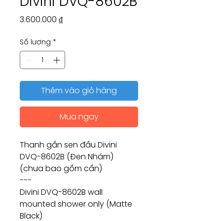
Divini DVQ-8602B
Giá
3.600.000 ₫
Số lượng
*
Thêm vào giỏ hàng
Mua ngay
Thanh gắn sen đầu Divini
DVQ-8602B (Đen Nhám)
(chưa bao gồm cần)
---
Divini DVQ-8602B wall
mounted shower only (Matte
Black)