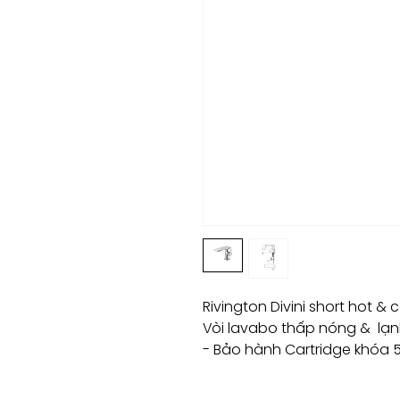
Rivington Divini short hot & 
Vòi lavabo thấp nóng & lạnh
- Bảo hành Cartridge khóa 