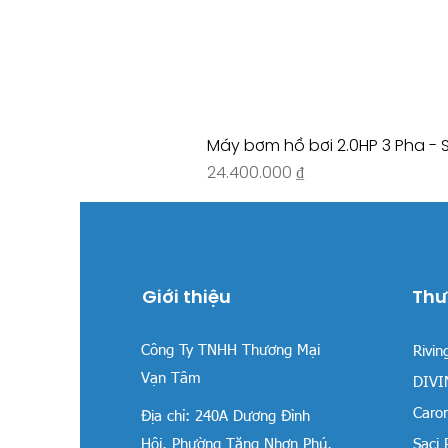
Máy bơm hồ bơi 2.0HP 3 Pha - 
Giá
24.400.000 ₫
Giới thiệu
Thư
Công Ty TNHH Thương Mại
Rivin
Vạn Tâm
DIVIN
Carom
Địa chỉ:
240A Dương Đình
Hội, Phường Tăng Nhơn Phú,
Saci