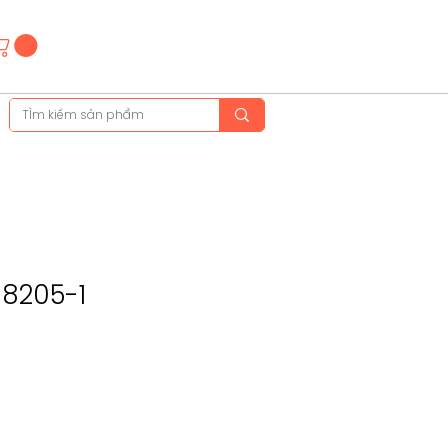
Hotline
(+84)28 3514 6515
(+84)89 665 5454
-8205-1