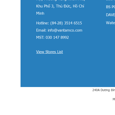
Khu Phố 3, Thủ Đức, Hồ Chí
BS P
Minh
DAVE
Water
Hotline: (84-28) 3514 6515
Email:
info@vantamco.com
MST: 030 147 8992
View Stores List
240A Dương Đìn
M