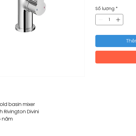
Số lượng
*
Thê
cold basin mixer
 Rivington Divini
5 năm