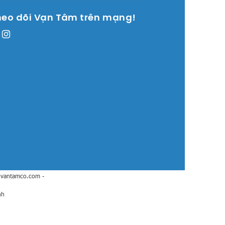
heo dõi Vạn Tâm trên mạng!
@vantamco.com
-
nh