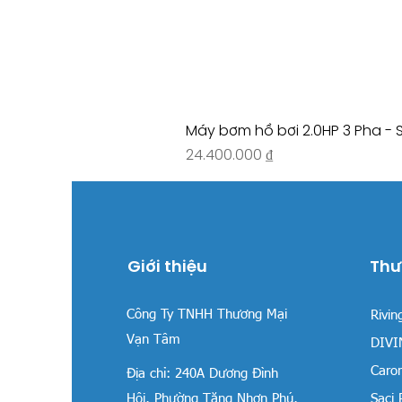
Máy bơm hồ bơi 2.0HP 3 Pha - 
Giá
24.400.000 ₫
Giới thiệu
Thư
Công Ty TNHH Thương Mại
Rivin
Vạn Tâm
DIVIN
Carom
Địa chỉ:
240A Dương Đình
Hội, Phường Tăng Nhơn Phú,
Saci