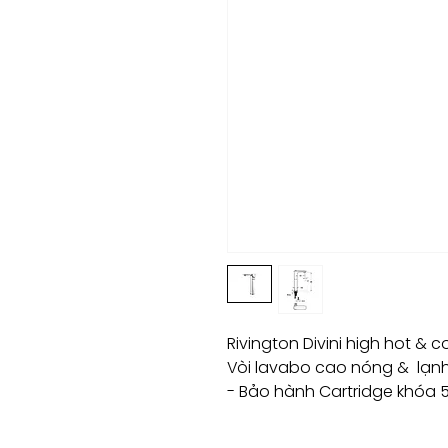
Rivington Divini high hot & c
Vòi lavabo cao nóng & lạnh 
- Bảo hành Cartridge khóa 