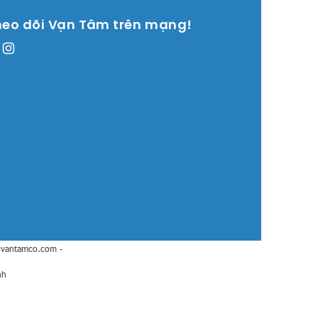
heo dõi Vạn Tâm trên mạng!
@vantamco.com
-
nh