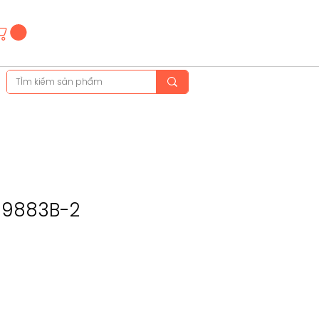
Hotline
(+84)28 3514 6515
(+84)89 665 5454
F-9883B-2