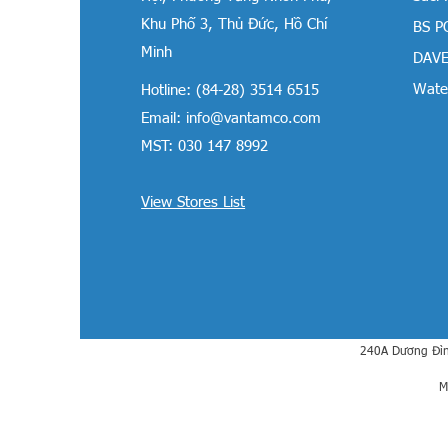
Khu Phố 3, Thủ Đức, Hồ Chí
BS P
Minh
DAVE
Water
Hotline: (84-28) 3514 6515
Email:
info@vantamco.com
MST: 030 147 8992
View Stores List
240A Dương Đìn
M