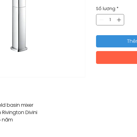
Số lượng
*
Thê
old basin mixer
Rivington Divini
5 năm