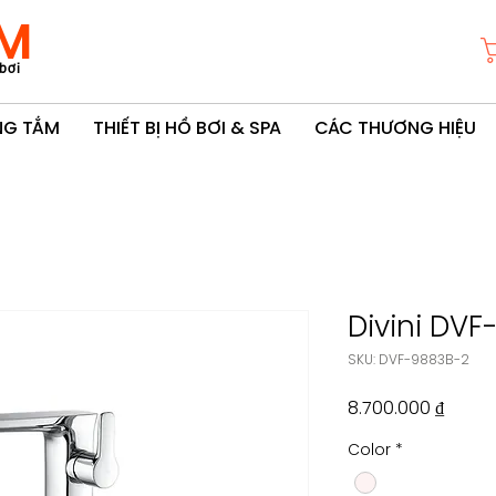
M
bơi
ÒNG TẮM
THIẾT BỊ HỒ BƠI & SPA
CÁC THƯƠNG HIỆU
Divini DV
SKU: DVF-9883B-2
Giá
8.700.000 ₫
Color
*