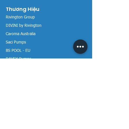
Thương Hiệu
Rivington Group
DIVINI by Rivington
Caroma Australia
Saci Pumps
BS POOL - EU
DAVEY Pumps
Waterco Australia
Thông tin
Giới thiệu chúng tôi
Liên hệ / Tìm chúng tôi
Chính sách Trả hàng
Chính sách Bảo mật
Chính sách Bảo hành
Thanh toán & Giao hàng