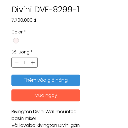
Divini DVF-8299-1
Giá
7.700.000 ₫
Color
*
Số lượng
*
Thêm vào giỏ hàng
Mua ngay
Rivington Divini Wall mounted
basin mixer
Vòi lavabo Rivington Divini gắn