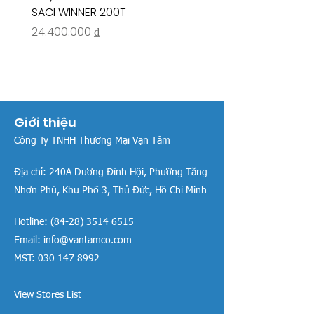
SACI WINNER 200T
- RIVINGTON 30708
Giá
Giá
24.400.000 ₫
26.515.000 ₫
Giới thiệu
Công Ty TNHH Thương Mại Vạn Tâm
Địa chỉ:
240A Dương Đình Hội, Phường Tăng
Nhơn Phú, Khu Phố 3, Thủ Đức, Hồ Chí Minh
Hotline:
(84-28) 3514 6515
Email:
info@vantamco.com
MST:
030 147 8992
View Stores List