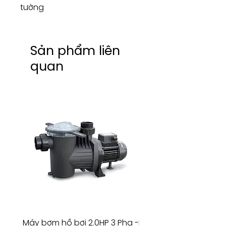
tường
Sản phẩm liên
quan
Máy bơm hồ bơi 2.0HP 3 Pha -
Máy bơm hồ bơi 4.5HP