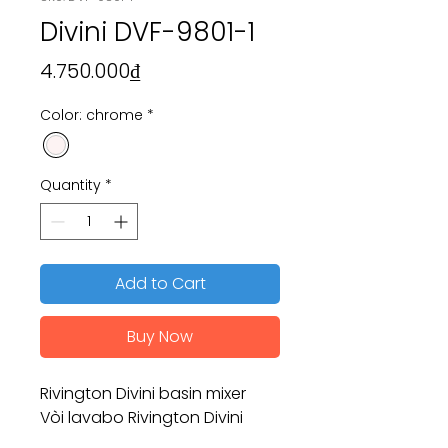
Divini DVF-9801-1
Price
4.750.000₫
Color: chrome
*
Quantity
*
Add to Cart
Buy Now
Rivington Divini basin mixer
Vòi lavabo Rivington Divini