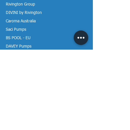
Rivington Group
DIVINI by Rivington
Caroma Australia
Saci Pumps
BS POOL - EU
DAVEY Pumps
Waterco Australia
Thông tin
Giới thiệu chúng tôi
Liên hệ / Tìm chúng tôi
Chính sách Trả hàng
Chính sách Bảo mật
Chính sách Bảo hành
Thanh toán & Giao hàng
Thư viện tài liệu