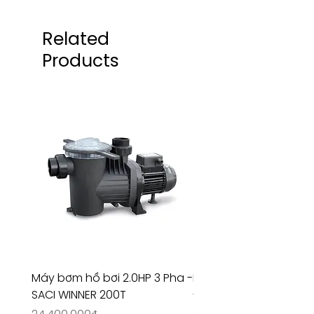
Related
Products
Máy bơm hồ bơi 2.0HP 3 Pha -
Máy bơm hồ bơi 4.5HP
SACI WINNER 200T
- RIVINGTON 30708
Price
Price