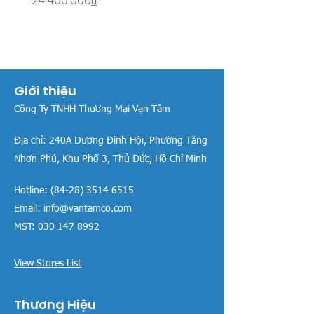
24.400.000₫
26.515.000₫
Giới thiệu
Công Ty TNHH Thương Mại Vạn Tâm
Địa chỉ:
240A Dương Đình Hội, Phường Tăng
Nhơn Phú, Khu Phố 3, Thủ Đức, Hồ Chí Minh
Hotline:
(84-28) 3514 6515
Email:
info@vantamco.com
MST:
030 147 8992
View Stores List
Thương Hiệu